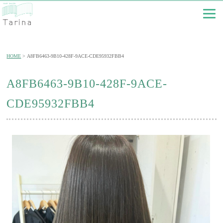
HOME
A8FB6463-9B10-428F-9ACE-CDE95932FBB4
A8FB6463-9B10-428F-9ACE-
CDE95932FBB4