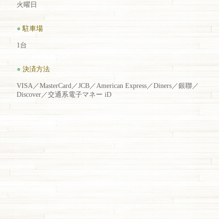
火曜日
●
駐車場
1台
●
決済方法
VISA／MasterCard／JCB／American Express／Diners／銀聯／
Discover／交通系電子マネー iD