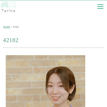
HOME
42182
42182