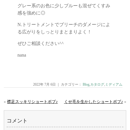
グレー系のお色に少しブルーも混ぜてくすみ
感を強めに◎
N.トリートメントでブリーチのダメージによ
る広がりをしっとりまとまりよく！
ぜひご相談ください^^
nana
2022年 7月 6日 ｜ カテゴリー：
Blog
,
カタログ
,
ミディアム
«
襟足スッキリショートボブ♪
くせ毛を生かしたショートボブ♪
»
コメント